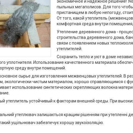
экономичное и надежное решение! Ую
пыльных мегаполисов. Для того чтобы
пристанищем в любую непогоду, стоит
От того, какой утеплитель (межвенцов
комфортная среда внутри помещения,
Утепление деревянного дома - проце
строительства деревянного дома, бани
связи с появлением новых теплоизол
утеплителей.
Сохранить тепло и уют в доме незави
го уплотнителя. Использование качественного материала обеспеч
ортную среду внутри помещений.
 основное сырье для изготовления межвенцовых утеплителей. В р
м, экологически чистым материалом, хорошо справляющимся с фу
ивает использование синтетических скрепляющих волокна материа
ание.
 утеплитель устойчивый к факторам внешней среды. При высоких
альний утеплювач залишається кращим рішенням при утепленні дер
акий ущільнювач забезпечує хорошу звукоізоляцію.