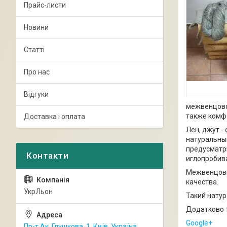
Прайс-листи
Новини
Статті
Про нас
Відгуки
межвенцово
также комф
Доставка і оплата
Лен, джут -
натуральны
предусматр
иглопробив
Межвенцовый
качества.
УкрЛьон
Такий натур
Додатково т
Google+
Пр-т Ак. Глушкова, 1, Київ, Україна