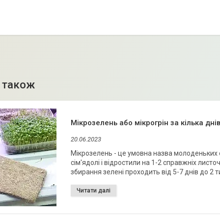
Мікрозелень або мікрогрін за кілька дні
20.06.2023
Мікрозелень - це умовна назва молоденьких сх
сім'ядолі і відростили на 1-2 справжніх листоч
збирання зелені проходить від 5-7 днів до 2 т