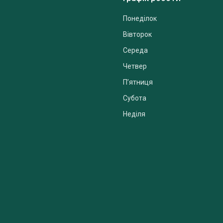
Понеділок
Вівторок
Середа
Четвер
Пʼятниця
Субота
Неділя