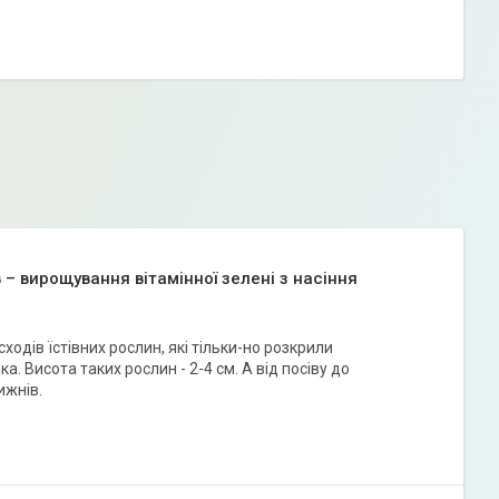
в – вирощування вітамінної зелені з насіння
одів їстівних рослин, які тільки-но розкрили
ка. Висота таких рослин - 2-4 см. А від посіву до
ижнів.