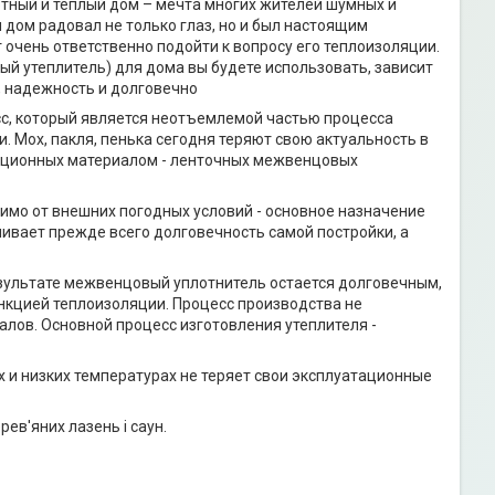
тный и теплый дом – мечта многих жителей шумных и
 дом радовал не только глаз, но и был настоящим
 очень ответственно подойти к вопросу его теплоизоляции.
ый утеплитель) для дома вы будете использовать, зависит
 надежность и долговечно
сс, который является неотъемлемой частью процесса
. Мох, пакля, пенька сегодня теряют свою актуальность в
яционных материалом - ленточных межвенцовых
симо от внешних погодных условий - основное назначение
ивает прежде всего долговечность самой постройки, а
езультате межвенцовый уплотнитель остается долговечным,
нкцией теплоизоляции. Процесс производства не
лов. Основной процесс изготовления утеплителя -
 и низких температурах не теряет свои эксплуатационные
ев'яних лазень і саун.