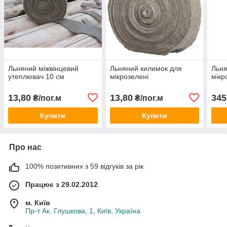
Льняний міжвінцевий
Льняний килимок для
Льня
утеплювач 10 см
мікрозелені
мікр
13,80
13,80
345
₴/пог.м
₴/пог.м
Купити
Купити
Про нас
100% позитивних з 59 відгуків за рік
Працює з 29.02.2012
м. Київ
Пр-т Ак. Глушкова, 1, Київ, Україна