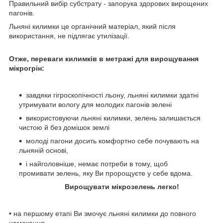
Правильний вибір субстрату - запорука здорових вирощених
пагонів.
Льняні килимки це органічний матеріал, який після
використання, не підлягає утилізації.
Отже, переваги килимків в метражі для вирощування
мікрогрін:
завдяки гігроскопічності льону, льняні килимки здатні
утримувати вологу для молодих пагонів зелені
використовуючи льняні килимки, зелень залишається
чистою й без домішок землі
молоді пагони досить комфортно себе почувають на
льняній основі,
і найголовніше, немає потреби в тому, щоб
промивати зелень, яку Ви пророщуєте у себе вдома.
Вирощувати мікрозелень легко!
• на першому етапі Ви змочує льняні килимки до повного
намокання.