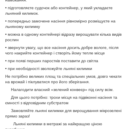
• підготовляєте судочок або контейнер, у який укладаєте
льняний килимок.
• попередньо замочене насіння рівномірно розміщуєте на
льняному килимку
• можна в одному контейнері відразу вирощувати кілька видів
рослин
• звернути увагу, що все насіння досить добре вологе, після
чого накрийте контейнер і створіть йому тепле місце
• при появі перших паростків поставити до світла
• при необхідності зволожуйте льняні килимки
Не потрібно великих площ та спеціальних умов, довго чекати
на врожай і піклуватися про його зберігання.
Налагодити власний «зелений конвеєр» під силу всім.
Для цього потрібно: трохи місця на підвіконні насіння та
ємності з відповідним субстратом
Замовляйте льняні килимки для вирощування мікрозелені
прямо зараз!
Льняні килимки в метражі за найкращою ціною