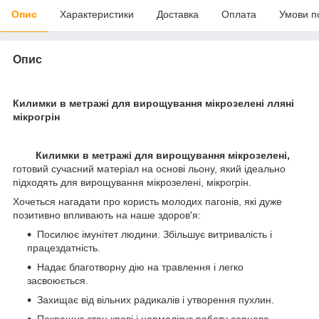
Опис
Характеристики
Доставка
Оплата
Умови п
Опис
Килимки в метражі для вирощування мікрозелені лляні
мікрогрін
Килимки в метражі для вирощування мікрозелені,
готовий сучасний матеріал на основі льону, який ідеально
підходять для вирощування мікрозелені, мікрогрін.
Хочеться нагадати про користь молодих пагонів, які дуже
позитивно впливають на наше здоров'я:
Посилює імунітет людини. Збільшує витривалість і
працездатність.
Надає благотворну дію на травлення і легко
засвоюється.
Захищає від вільних радикалів і утворення пухлин.
Покращує стан крові і нормалізує роботу серцево-