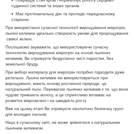
судинної системи та інших органів.
Має протизапальну дію та протидіє передчасному
старінню.
При використанні сучасної технології вирощування мікрогрін,
льняні килимки ідеально створюють умови для пророщування
свіжої зелені.
Поспішаємо зауважити, що використовуючи сучасну
технологію вирощування мікрогрін на основі льняних
килимків, Ви отримуєте бездоганно чисті паростки, без
земельної бруду.
При виборі матеріалу для мікрогрін потрібно підходити дуже
ретельно. Льняні килимки які використовуються при
вирощуванні, мають основу рослинної природи, це
натуральний льон. Перевагою льняних килимків є те, що вони
чудово тримають вологу, а це сприятливо впливає на
розвиток мікрозелені і на швидкість росту
Вже на цьому етапі Ви отримуєте екологічно безпечну грунт
для молодих пагонів.
Ніщо в сучасному світі, не може зрівнятися з натуральним
льняним килимком.