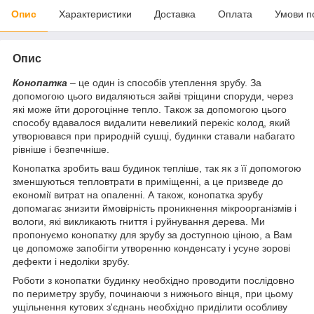
Опис
Характеристики
Доставка
Оплата
Умови п
Опис
Конопатка
– це один із способів утеплення зрубу. За
допомогою цього видаляються зайві тріщини споруди, через
які може йти дорогоцінне тепло. Також за допомогою цього
способу вдавалося видалити невеликий перекіс колод, який
утворювався при природній сушці, будинки ставали набагато
рівніше і безпечніше.
Конопатка зробить ваш будинок тепліше, так як з її допомогою
зменшуються тепловтрати в приміщенні, а це призведе до
економії витрат на опаленні. А також, конопатка зрубу
допомагає знизити ймовірність проникнення мікроорганізмів і
вологи, які викликають гниття і руйнування дерева. Ми
пропонуємо конопатку для зрубу за доступною ціною, а Вам
це допоможе запобігти утворенню конденсату і усуне зорові
дефекти і недоліки зрубу.
Роботи з конопатки будинку необхідно проводити послідовно
по периметру зрубу, починаючи з нижнього вінця, при цьому
ущільнення кутових з'єднань необхідно приділити особливу