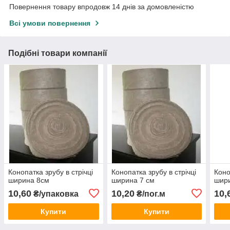
Повернення товару впродовж 14 днів за домовленістю
Всі умови повернення
Подібні товари компанії
Конопатка зрубу в стрічці
Конопатка зрубу в стрічці
Коно
ширина 8см
ширина 7 см
шири
10,60
10,20
10,
₴/упаковка
₴/пог.м
Купити
Купити