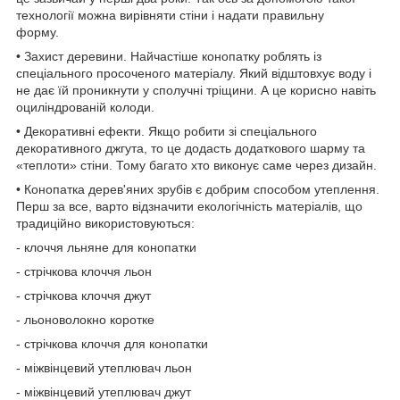
технології можна вирівняти стіни і надати правильну
форму.
• Захист деревини. Найчастіше конопатку роблять із
спеціального просоченого матеріалу. Який відштовхує воду і
не дає їй проникнути у сполучні тріщини. А це корисно навіть
оциліндрованій колоди.
• Декоративні ефекти. Якщо робити зі спеціального
декоративного джгута, то це додасть додаткового шарму та
«теплоти» стіни. Тому багато хто виконує саме через дизайн.
• Конопатка дерев'яних зрубів є добрим способом утеплення.
Перш за все, варто відзначити екологічність матеріалів, що
традиційно використовуються:
- клоччя льняне для конопатки
- стрічкова клоччя льон
- стрічкова клоччя джут
- льоноволокно коротке
- стрічкова клоччя для конопатки
- міжвінцевий утеплювач льон
- міжвінцевий утеплювач джут