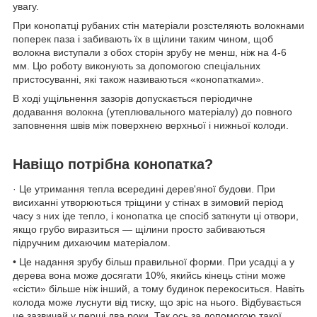
увагу.
При конопатці рубаних стін матеріали розстеляють волокнами
поперек паза і забивають їх в щілини таким чином, щоб
волокна виступали з обох сторін зрубу не менш, ніж на 4-6
мм. Цю роботу виконують за допомогою спеціальних
пристосуванні, які також називаються «конопатками».
В ході ущільнення зазорів допускається періодичне
додавання волокна (утеплювального матеріалу) до повного
заповнення швів між поверхнею верхньої і нижньої колоди.
Навіщо потрібна конопатка?
· Це утримання тепла всередині дерев'яної будови. При
висиханні утворюються тріщини у стінах в зимовий період
часу з них іде тепло, і конопатка це спосіб заткнути ці отвори,
якщо грубо виразиться — щілини просто забиваються
підручним дихаючим матеріалом.
• Це надання зрубу більш правильної форми. При усадці а у
дерева вона може досягати 10%, якийсь кінець стіни може
«сісти» більше ніж інший, а тому будинок перекоситься. Навіть
колода може луснути від тиску, що зріс на нього. Відбувається
це зазвичай у перші два роки. Так ось за допомогою такої