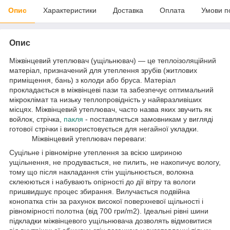
Опис
Характеристики
Доставка
Оплата
Умови п
Опис
Міжвінцевий утеплювач (ущільнювач) — це теплоізоляційний
матеріал, призначений для утеплення зрубів (житлових
приміщення, бань) з колоди або бруса. Матеріал
прокладається в міжвінцеві пази та забезпечує оптимальний
мікроклімат та низьку теплопровідність у найвразливіших
місцях. Міжвінцевий утеплювач, часто назва яких звучить як
войлок, стрічка,
пакля
- поставляється замовникам у вигляді
готової стрічки і використовується для негайної укладки.
Міжвінцевий утеплювач переваги:
Суцільне і рівномірне утеплення за всією шириною
ущільнення, не продувається, не пилить, не накопичує вологу,
тому що після накладання стін ущільнюється, волокна
склеюються і набувають опірності до дії вітру та вологи
пришвидшує процес збирання. Вилучається подвійна
конопатка стін за рахунок високої поверхневої щільності і
рівномірності полотна (від 700 гри/m2). Ідеальні рівні шини
підкладки міжвінцевого ущільнювача дозволять відмовитися