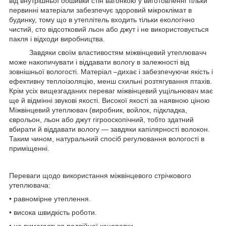
від внутрішньої обшивки стін вагонкою у виготовленні тільки
первинні матеріали забезпечує здоровий мікроклімат в
будинку, тому що в утеплітель входить тільки екологічно
чистий, сто відсотковий льон або джут і не використовується
пакля і відходи виробництва.
Завдяки своїм властивостям міжвінцевий утеплювачч
може накопичувати і віддавати вологу в залежності від
зовнішньої вологості. Матеріал –дихає і забезпечуючи якість і
ефективну теплоізоляцію, менш схильні розтягування птахів.
Крім усіх вищезгаданих переваг міжвінцевий ущільнювач має
ще й відмінні звукові якості. Високої якості за наявною ціною
Міжвінцевий утеплювач (виробник, войлок, підкладка,
єврольон, льон або джут гігрооскопічний, тобто здатний
вбирати й віддавати вологу — завдяки капілярності волокон.
Таким чином, натуральний спосіб регулювання вологості в
приміщенні.
Переваги щодо використання міжвінцевого стрічкового
утеплювача:
• равномірне утеплення.
• висока швидкість роботи.
• не вимагається подвійної конопатки.