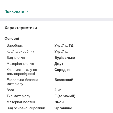
Приховати
Характеристики
Основні
Виробник
Україна ТД
Країна виробник
Україна
Вид клоччя
Будівельна
Матеріал клоччя
Джут
Клас матеріалу по
Середня
теплопровідності
Екологічна безпека
Безпечний
матеріалу
Вага
2 кг
Тип матеріалу
Г (горючий)
Матеріал ізоляції
Льон
Вид основної сировини
Органічне