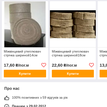
Міжвінцевий утеплювач
Міжвінцевий утеплювач
Міжв
стрічка шириной14см
стрічка шириной18см
стрі
17,60
22,60
13,
₴/пог.м
₴/пог.м
Купити
Купити
Про нас
100% позитивних з 59 відгуків за рік
Працює з 29.02.2012