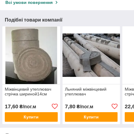
Всі умови повернення
Подібні товари компанії
Міжвінцевий утеплювач
Льняний міжвінцевий
Міжв
стрічка шириной14см
утеплювач
стрі
17,60
7,80
22,
₴/пог.м
₴/пог.м
Купити
Купити