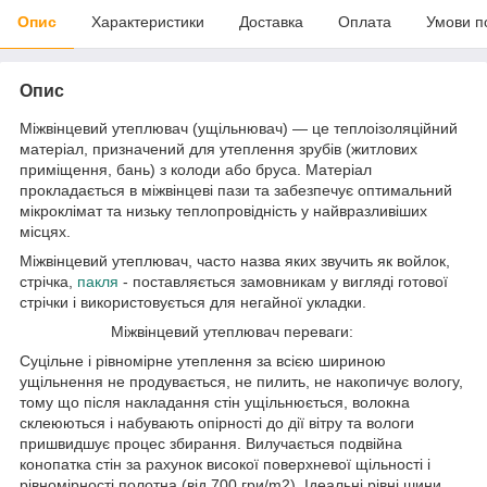
Опис
Характеристики
Доставка
Оплата
Умови п
Опис
Міжвінцевий утеплювач (ущільнювач) — це теплоізоляційний
матеріал, призначений для утеплення зрубів (житлових
приміщення, бань) з колоди або бруса. Матеріал
прокладається в міжвінцеві пази та забезпечує оптимальний
мікроклімат та низьку теплопровідність у найвразливіших
місцях.
Міжвінцевий утеплювач, часто назва яких звучить як войлок,
стрічка,
пакля
- поставляється замовникам у вигляді готової
стрічки і використовується для негайної укладки.
Міжвінцевий утеплювач переваги:
Суцільне і рівномірне утеплення за всією шириною
ущільнення не продувається, не пилить, не накопичує вологу,
тому що після накладання стін ущільнюється, волокна
склеюються і набувають опірності до дії вітру та вологи
пришвидшує процес збирання. Вилучається подвійна
конопатка стін за рахунок високої поверхневої щільності і
рівномірності полотна (від 700 гри/m2). Ідеальні рівні шини