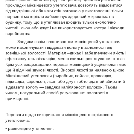
прокладки міжвінцевого утеплювача дозволять відмовитися
від внутрішньої обшивки стін вагонкою у виготовленні тільки
первинні матеріали забезпечує здоровий мікроклімат в
будинку, тому що в утеплювач входить тільки екологічно
чистий льон або джут і не використовується костра і відходи
виробництва.
Завдяки своїм властивостям міжвінцевий утеплювач
може накопичувати і віддавати вологу в залежності від
зовнішньої вологості. Матеріал –дихає і забезпечуючи якість і
ефективну теплоізоляцію, менш схильні розтягування птахів.
Крім усіх вищезгаданих переваг міжвінцевий ущільнювач має
ще й відмінні звукові якості. Високої якості за наявною ціною
Міжвінцевий утеплювач (виробник, войлок, прокладка,
підкладка, єврольон, льон або джут, тобто здатний вбирати й
віддавати вологу — завдяки капілярності волокон. Таким
чином, натуральний спосіб регулювання вологості в
приміщенні.
Переваги щодо використання міжвінцевого стрічкового
утеплювача:
• равномірне утеплення.