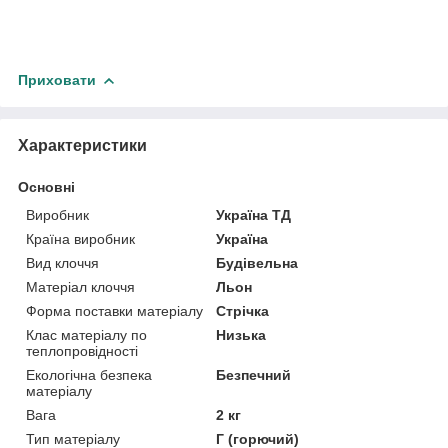
Приховати
Характеристики
Основні
Виробник
Україна ТД
Країна виробник
Україна
Вид клоччя
Будівельна
Матеріал клоччя
Льон
Форма поставки матеріалу
Стрічка
Клас матеріалу по
Низька
теплопровідності
Екологічна безпека
Безпечний
матеріалу
Вага
2 кг
Тип матеріалу
Г (горючий)