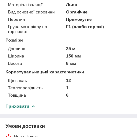
Матеріал ізоляції
Льон
Вид основної сировини
Органічне
Перетин
Прямокутне
Група матеріалу по
Г1 (слабо горючі)
горючості
Розміри
Довжина
25 м
Ширина
150 мм
Висота
8 мм
Користувальницькі характеристики
Щільність
12
Теплопровідність
1
Товщина
6
Приховати
Умови доставки
Нова Пошта