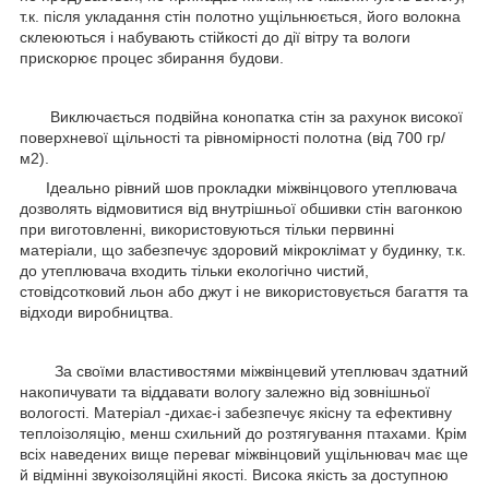
т.к. після укладання стін полотно ущільнюється, його волокна
склеюються і набувають стійкості до дії вітру та вологи
прискорює процес збирання будови.
Виключається подвійна конопатка стін за рахунок високої
поверхневої щільності та рівномірності полотна (від 700 гр/
м2).
Ідеально рівний шов прокладки міжвінцового утеплювача
дозволять відмовитися від внутрішньої обшивки стін вагонкою
при виготовленні, використовуються тільки первинні
матеріали, що забезпечує здоровий мікроклімат у будинку, т.к.
до утеплювача входить тільки екологічно чистий,
стовідсотковий льон або джут і не використовується багаття та
відходи виробництва.
За своїми властивостями міжвінцевий утеплювач здатний
накопичувати та віддавати вологу залежно від зовнішньої
вологості. Матеріал -дихає-і забезпечує якісну та ефективну
теплоізоляцію, менш схильний до розтягування птахами. Крім
всіх наведених вище переваг міжвінцовий ущільнювач має ще
й відмінні звукоізоляційні якості. Висока якість за доступною