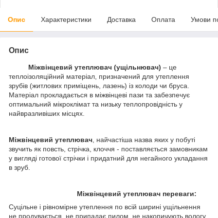
Опис
Характеристики
Доставка
Оплата
Умови п
Опис
Міжвінцевий утеплювач (ущільнювач)
– це
теплоізоляційний матеріал, призначений для утеплення
зрубів (житлових приміщень, лазень) із колоди чи бруса.
Матеріал прокладається в міжвінцеві пази та забезпечує
оптимальний мікроклімат та низьку теплопровідність у
найвразливіших місцях.
Міжвінцевий утеплювач
, найчастіша назва яких у побуті
звучить як повсть, стрічка, клоччя - поставляється замовникам
у вигляді готової стрічки і придатний для негайного укладання
в зруб.
Міжвінцевий утеплювач переваги:
Суцільне і рівномірне утеплення по всій ширині ущільнення
не продувається, не припадає пилом, не накопичують вологу,