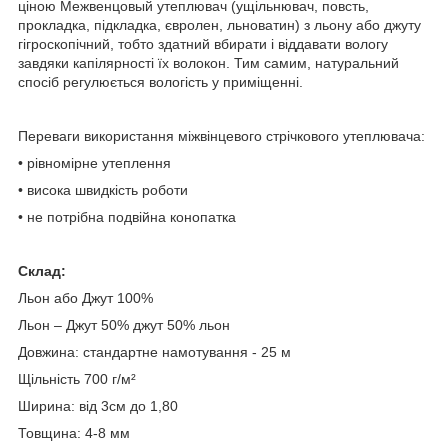
ціною Межвенцовый утеплювач (ущільнювач, повсть,
прокладка, підкладка, євролен, льноватин) з льону або джуту
гігроскопічний, тобто здатний вбирати і віддавати вологу
завдяки капілярності їх волокон. Тим самим, натуральний
спосіб регулюється вологість у приміщенні.
Переваги використання міжвінцевого стрічкового утеплювача:
• рівномірне утеплення
• висока швидкість роботи
• не потрібна подвійна конопатка
Склад:
Льон або Джут 100%
Льон – Джут 50% джут 50% льон
Довжина: стандартне намотування - 25 м
Щільність 700 г/м²
Ширина: від 3см до 1,80
Товщина: 4-8 мм