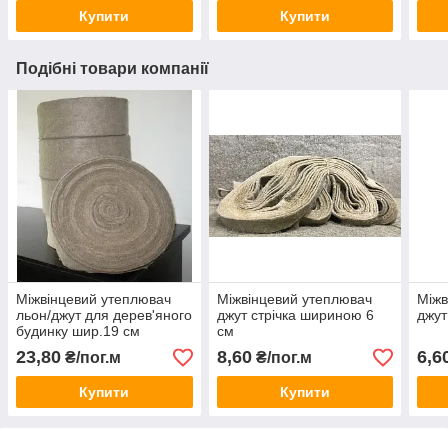
Купити
Купити
Подібні товари компанії
Міжвінцевий утеплювач
Міжвінцевий утеплювач
Міжв
льон/джут для дерев'яного
джут стрічка шириною 6
джут
будинку шир.19 см
см
23,80
8,60
6,6
₴/пог.м
₴/пог.м
Купити
Купити