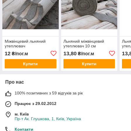
Міжвінцевий льняний
Льняний міжвінцевий
Льня
утеплювач
утеплювач 10 см
уте
12
13,80
13,
₴/пог.м
₴/пог.м
Купити
Купити
Про нас
100% позитивних з 59 відгуків за рік
Працює з 29.02.2012
м. Київ
Пр-т Ак. Глушкова, 1, Київ, Україна
Контакти