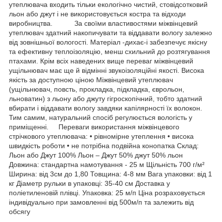
утеплювача входить тільки екологічно чистий, стовідсотковий
льон або джут і не використовується костра та відходи
виробництва. За своїми властивостями міжвінцевий
утеплювач здатний накопичувати та віддавати вологу залежно
від зовнішньої вологості. Матеріал -дихає-і забезпечує якісну
та ефективну теплоізоляцію, менш схильний до розтягування
птахами. Крім всіх наведених вище переваг міжвінцевий
ущільнювач має ще й відмінні звукоізоляційні якості. Висока
якість за доступною ціною Міжвінцевий утеплювач
(ущільнювач, повсть, прокладка, підкладка, єврольон,
льноватин) з льону або джуту гігроскопічний, тобто здатний
вбирати і віддавати вологу завдяки капілярності їх волокон.
Тим самим, натуральний спосіб регулюється вологість у
приміщенні. Переваги використання міжвінцевого
стрічкового утеплювача: • рівномірне утеплення • висока
швидкість роботи • не потрібна подвійна конопатка Склад:
Льон або Джут 100% Льон – Джут 50% джут 50% льон
Довжина: стандартна намотування - 25 м Щільність 700 г/м²
Ширина: від 3см до 1,80 Товщина: 4-8 мм Вага упаковки: від 1
кг Діаметр рульки в упаковці: 35-40 см Доставка у
поліетиленовій плівці. Упаковка: 25 м/п Ціна розраховується
індивідуально при замовленні від 500м/п та залежить від
обсягу