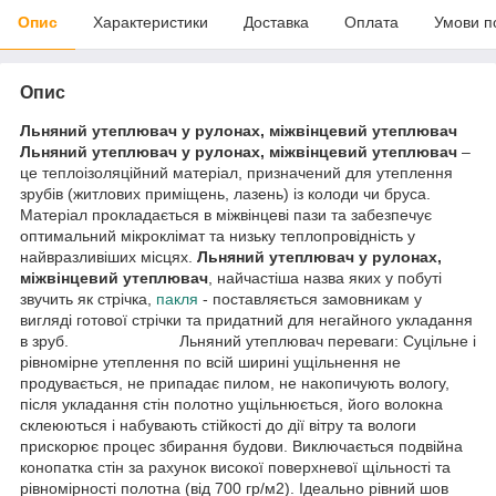
Опис
Характеристики
Доставка
Оплата
Умови п
Опис
Льняний утеплювач у рулонах, міжвінц
е
вий утеплювач
Льняний утеплювач у рулонах, міжвінц
евий утеплювач
–
це теплоізоляційний матеріал, призначений для утеплення
зрубів (житлових приміщень, лазень) із колоди чи бруса.
Матеріал прокладається в міжвінцеві пази та забезпечує
оптимальний мікроклімат та низьку теплопровідність у
найвразливіших місцях.
Льняний утеплювач у рулонах,
міжвінцевий утеплювач
, найчастіша назва яких у побуті
звучить як стрічка,
пакля
- поставляється замовникам у
вигляді готової стрічки та придатний для негайного укладання
в зруб. Льняний утеплювач переваги: Суцільне і
рівномірне утеплення по всій ширині ущільнення не
продувається, не припадає пилом, не накопичують вологу,
після укладання стін полотно ущільнюється, його волокна
склеюються і набувають стійкості до дії вітру та вологи
прискорює процес збирання будови. Виключається подвійна
конопатка стін за рахунок високої поверхневої щільності та
рівномірності полотна (від 700 гр/м2). Ідеально рівний шов