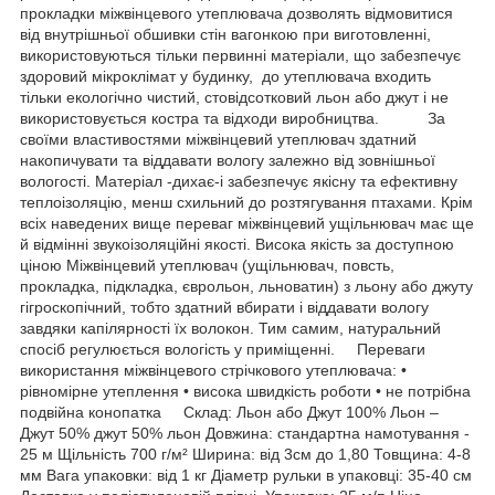
прокладки міжвінцевого утеплювача дозволять відмовитися
від внутрішньої обшивки стін вагонкою при виготовленні,
використовуються тільки первинні матеріали, що забезпечує
здоровий мікроклімат у будинку, до утеплювача входить
тільки екологічно чистий, стовідсотковий льон або джут і не
використовується костра та відходи виробництва. За
своїми властивостями міжвінцевий утеплювач здатний
накопичувати та віддавати вологу залежно від зовнішньої
вологості. Матеріал -дихає-і забезпечує якісну та ефективну
теплоізоляцію, менш схильний до розтягування птахами. Крім
всіх наведених вище переваг міжвінцевий ущільнювач має ще
й відмінні звукоізоляційні якості. Висока якість за доступною
ціною Міжвінцевий утеплювач (ущільнювач, повсть,
прокладка, підкладка, єврольон, льноватин) з льону або джуту
гігроскопічний, тобто здатний вбирати і віддавати вологу
завдяки капілярності їх волокон. Тим самим, натуральний
спосіб регулюється вологість у приміщенні. Переваги
використання міжвінцевого стрічкового утеплювача: •
рівномірне утеплення • висока швидкість роботи • не потрібна
подвійна конопатка Склад: Льон або Джут 100% Льон –
Джут 50% джут 50% льон Довжина: стандартна намотування -
25 м Щільність 700 г/м² Ширина: від 3см до 1,80 Товщина: 4-8
мм Вага упаковки: від 1 кг Діаметр рульки в упаковці: 35-40 см