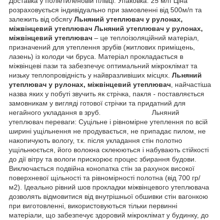
Доставка у поліетиленовій плівці. Упаковка: 25 м/п Ціна
розраховується індивідуально при замовленні від 500м/п та
залежить від обсягу
Льняний утеплювач у рулонах,
міжвінц
евий утеплювач
Льняний утеплювач у рулонах,
міжвінц
евий утеплювач
– це теплоізоляційний матеріал,
призначений для утеплення зрубів (житлових приміщень,
лазень) із колоди чи бруса. Матеріал прокладається в
міжвінцеві пази та забезпечує оптимальний мікроклімат та
низьку теплопровідність у найвразливіших місцях.
Льняний
утеплювач у рулонах, міжвінцевий утеплювач
, найчастіша
назва яких у побуті звучить як стрічка, пакля - поставляється
замовникам у вигляді готової стрічки та придатний для
негайного укладання в зруб. Льняний
утеплювач переваги: Суцільне і рівномірне утеплення по всій
ширині ущільнення не продувається, не припадає пилом, не
накопичують вологу, т.к. після укладання стін полотно
ущільнюється, його волокна склеюються і набувають стійкості
до дії вітру та вологи прискорює процес збирання будови.
Виключається подвійна конопатка стін за рахунок високої
поверхневої щільності та рівномірності полотна (від 700 гр/
м2). Ідеально рівний шов прокладки міжвінцевого утеплювача
дозволять відмовитися від внутрішньої обшивки стін вагонкою
при виготовленні, використовуються тільки первинні
матеріали, що забезпечує здоровий мікроклімат у будинку, до