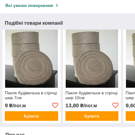
Всі умови повернення
Подібні товари компанії
Пакля будівельна в стрічці
Пакля будівельна в стрічці
Пакл
шир.7см
шир 10см
шир
9
13,80
9,6
₴/пог.м
₴/пог.м
Купити
Купити
Про нас