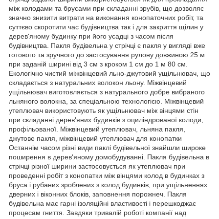
між колодами та брусами при складанні зрубів, що дозволяє
значно знизити витрати на виконання конопаточних робіт, та
суттєво скоротити час будівництва так і для закриття щілин у
дерев'яному будинку при його усадці з часом після
будівництва. Пакля будівельна у стрічці є пакля у вигляді вже
готового та зручного до застосування рулону довжиною 25 м
при заданій ширині від 3 см з кроком 1 см до 1 м 80 см.
Екологічно чистий міжвінцевий льно-джутовий ущільнювач, що
складається з натуральних волокон льону. Міжвінцевий
ущільнювач виготовляється з натурального добре вибраного
льняного волокна, за спеціальною технологією. Міжвінцевий
утеплювач використовують як ущільнювач між вінцями стін
при складанні дерев'яних будинків з оциліндрованої колоди,
профільованої. Міжвінцевий утеплювач, льняна пакля,
джутове пакля, міжвінцевий утеплювач для конопатки
Останнім часом різні види паклі будівельної знайшли широке
поширення в дерев'яному домобудуванні. Пакля будівельна в
стрічці різної ширини застосовується як утеплювач при
проведенні робіт з конопатки між вінцями колод в будинках з
бруса і рубаних зроблених з колод будинків, при ущільненнях
дверних і віконних блоків, заповнення порожнеч. Пакля
будівельна має гарні ізоляційні властивості і перешкоджає
процесам гниття. Завдяки тривалій роботі компанії над