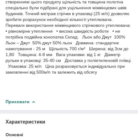
створенням цього продукту щільність та товщина полотна
спеціально були підібрані для ущільнення міжвінцевих швів
будинків. Точний метраж стрічки в упаковці (25 м/п) дозволяє
зробити розрахунок необхідної кількості утеплювача.
Переваги використання міжвінцевого стрічкового утеплювача:
• рівномірне утеплення • висока швидкість роботи • не
потрібна подвійна конопатка Склад: Льон або Джут 100%
Льон – Джут 50% джут 50% льон Довжина: стандартне
намотування - 25 м Щільність 700 г/м² Ширина: від 3см до
1,80 Товщина: 4-8 мм Вага упаковки: від 1 кг Діаметр
рульки в упаковці: 35-40 см Доставка у поліетиленовій плівці.
Упаковка: 25 м/п Ціна розраховується індивідуально при
замовленні від 500м/п та залежить від обсягу
Приховати
Характеристики
Основні