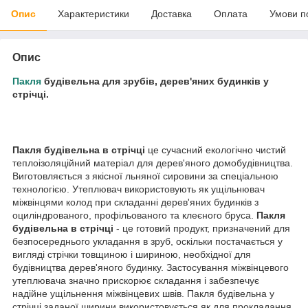
Опис
Характеристики
Доставка
Оплата
Умови п
Опис
Пакля
будівельна для зрубів, дерев'яних будинків у
стрічці.
Пакля будівельна в стрічці
це сучасний екологічно чистий
теплоізоляційний матеріал для дерев'яного домобудівництва.
Виготовляється з якісної льняної сировини за спеціальною
технологією. Утеплювач використовують як ущільнювач
міжвінцями колод при складанні дерев'яних будинків з
оциліндрованого, профільованого та клеєного бруса.
Пакля
будівельна в стрічці
- це готовий продукт, призначений для
безпосереднього укладання в зруб, оскільки постачається у
вигляді стрічки товщиною і шириною, необхідної для
будівництва дерев'яного будинку. Застосування міжвінцевого
утеплювача значно прискорює складання і забезпечує
надійне ущільнення міжвінцевих швів. Пакля будівельна у
стрічці заданої ширини використовується як для прокладання