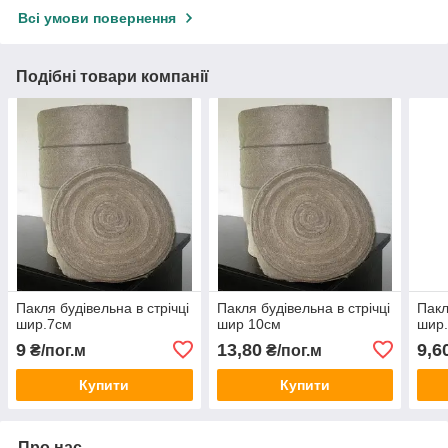
Всі умови повернення
Подібні товари компанії
Пакля будівельна в стрічці
Пакля будівельна в стрічці
Пакл
шир.7см
шир 10см
шир
9
13,80
9,6
₴/пог.м
₴/пог.м
Купити
Купити
Про нас