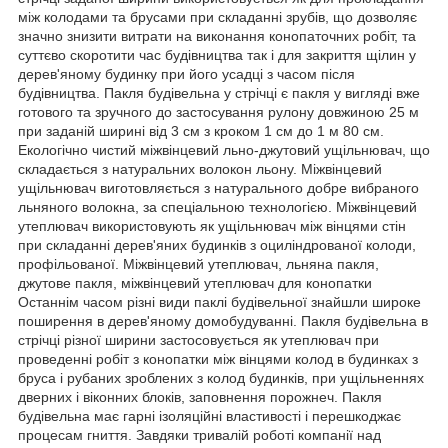
між колодами та брусами при складанні зрубів, що дозволяє
значно знизити витрати на виконання конопаточних робіт, та
суттєво скоротити час будівництва так і для закриття щілин у
дерев'яному будинку при його усадці з часом після
будівництва. Пакля будівельна у стрічці є пакля у вигляді вже
готового та зручного до застосування рулону довжиною 25 м
при заданій ширині від 3 см з кроком 1 см до 1 м 80 см.
Екологічно чистий міжвінцевий льно-джутовий ущільнювач, що
складається з натуральних волокон льону. Міжвінцевий
ущільнювач виготовляється з натурального добре вибраного
льняного волокна, за спеціальною технологією. Міжвінцевий
утеплювач використовують як ущільнювач між вінцями стін
при складанні дерев'яних будинків з оциліндрованої колоди,
профільованої. Міжвінцевий утеплювач, льняна пакля,
джутове пакля, міжвінцевий утеплювач для конопатки
Останнім часом різні види паклі будівельної знайшли широке
поширення в дерев'яному домобудуванні. Пакля будівельна в
стрічці різної ширини застосовується як утеплювач при
проведенні робіт з конопатки між вінцями колод в будинках з
бруса і рубаних зроблених з колод будинків, при ущільненнях
дверних і віконних блоків, заповнення порожнеч. Пакля
будівельна має гарні ізоляційні властивості і перешкоджає
процесам гниття. Завдяки тривалій роботі компанії над