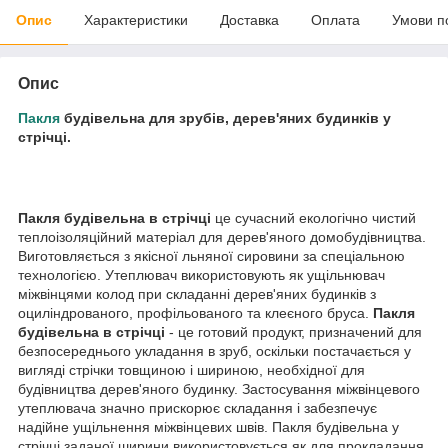
Опис
Характеристики
Доставка
Оплата
Умови п
Опис
Пакля
будівельна для зрубів, дерев'яних будинків у
стрічці.
Пакля будівельна в стрічці
це сучасний екологічно чистий
теплоізоляційний матеріал для дерев'яного домобудівництва.
Виготовляється з якісної льняної сировини за спеціальною
технологією. Утеплювач використовують як ущільнювач
міжвінцями колод при складанні дерев'яних будинків з
оциліндрованого, профільованого та клеєного бруса.
Пакля
будівельна в стрічці
- це готовий продукт, призначений для
безпосереднього укладання в зруб, оскільки постачається у
вигляді стрічки товщиною і шириною, необхідної для
будівництва дерев'яного будинку. Застосування міжвінцевого
утеплювача значно прискорює складання і забезпечує
надійне ущільнення міжвінцевих швів. Пакля будівельна у
стрічці заданої ширини використовується як для прокладання