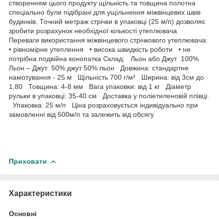
створенням цього продукту щільність та товщина полотна
спеціально були підібрані для ущільнення міжвінцевих швів
будинків. Точний метраж стрічки в упаковці (25 м/п) дозволяє
зробити розрахунок необхідної кількості утеплювача.
Переваги використання міжвінцевого стрічкового утеплювача:
• рівномірне утеплення • висока швидкість роботи • не
потрібна подвійна конопатка Склад: Льон або Джут 100%
Льон – Джут 50% джут 50% льон Довжина: стандартне
намотування - 25 м Щільність 700 г/м² Ширина: від 3см до
1,80 Товщина: 4-8 мм Вага упаковки: від 1 кг Діаметр
рульки в упаковці: 35-40 см Доставка у поліетиленовій плівці.
Упаковка: 25 м/п Ціна розраховується індивідуально при
замовленні від 500м/п та залежить від обсягу
Приховати
Характеристики
Основні