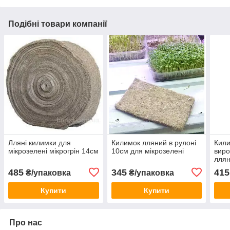
Подібні товари компанії
Лляні килимки для
Килимок лляний в рулоні
Кили
мікрозелені мікрогрін 14см
10см для мікрозелені
виро
ллян
12 с
485
345
415
₴/упаковка
₴/упаковка
Купити
Купити
Про нас