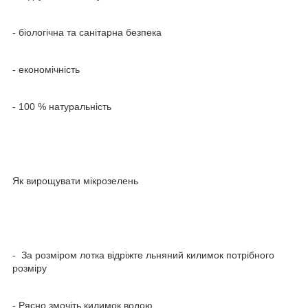
- біологічна та санітарна безпека
- економічність
- 100 % натуральність
Як вирощувати мікрозелень
- За розміром лотка відріжте льняний килимок потрібного
розміру
- Рясно змочіть килимок водою.