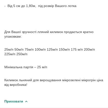
- Від 5 см до 1,80м, під розмір Вашого лотка
Для Вашої зручності лляний килимок продається кратно
упаковкам:
25м/п 50м/п 75м/п 100м/п 125м/п 150м/п 175 м/п 200м/п
225м/п 250м/п
Мінімальна партія – 25 м/п
Килимок льняний для вирощування мікрозелені мікрогрін ціна
від виробника!
Приховати