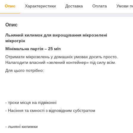
Опис
Характеристики
Доставка
Оплата
Умови п
Опис
Льняний килимок для вирощування мікрозелені
мікрогрін
Мінімальна партія – 25 м/п
Отримати мікрозелень у домашніх умовах досить просто.
Налагодити власний «зелений контейнер» під силу всім.
Для цього потрібно:
- трохи місця на підвіконні
- Насіння та ємності з відповідним субстратом
- льняні килимки