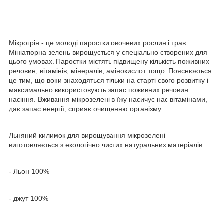
Мікрогрін - це молоді паростки овочевих рослин і трав.
Мініатюрна зелень вирощується у спеціально створених для
цього умовах. Паростки містять підвищену кількість поживних
речовин, вітамінів, мінералів, амінокислот тощо. Пояснюється
це тим, що вони знаходяться тільки на старті свого розвитку і
максимально використовують запас поживних речовин
насіння. Вживання мікрозелені в їжу насичує нас вітамінами,
дає запас енергії, сприяє очищенню організму.
Льняний килимок для вирощування мікрозелені
виготовляється з екологічно чистих натуральних матеріалів:
- Льон 100%
- джут 100%