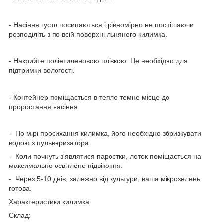
- Насіння густо посипаються і рівномірно не поспішаючи
розподіліть з по всій поверхні льняного килимка.
- Накрийте поліетиленовою плівкою. Це необхідно для
підтримки вологості.
- Контейнер поміщається в тепле темне місце до
проростання насіння.
- По мірі просихання килимка, його необхідно збризкувати
водою з пульверизатора.
- Коли почнуть з'являтися паростки, лоток поміщається на
максимально освітлене підвіконня.
- Через 5-10 днів, залежно від культури, ваша мікрозелень
готова.
Характеристики килимка:
Склад: