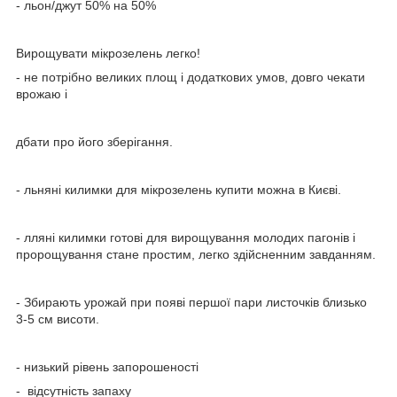
- льон/джут 50% на 50%
Вирощувати мікрозелень легко!
- не потрібно великих площ і додаткових умов, довго чекати
врожаю і
дбати про його зберігання.
- льняні килимки для мікрозелень купити можна в Києві.
- лляні килимки готові для вирощування молодих пагонів і
пророщування стане простим, легко здійсненним завданням.
- Збирають урожай при появі першої пари листочків близько
3-5 см висоти.
- низький рівень запорошеності
- відсутність запаху