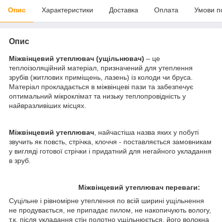
Опис
Характеристики
Доставка
Оплата
Умови п
Опис
Міжвінцевий утеплювач (ущільнювач)
– це
теплоізоляційний матеріал, призначений для утеплення
зрубів (житлових приміщень, лазень) із колоди чи бруса.
Матеріал прокладається в міжвінцеві пази та забезпечує
оптимальний мікроклімат та низьку теплопровідність у
найвразливіших місцях.
Міжвінцевий утеплювач
, найчастіша назва яких у побуті
звучить як повсть, стрічка, клоччя - поставляється замовникам
у вигляді готової стрічки і придатний для негайного укладання
в зруб.
Міжвінцевий утеплювач переваги:
Суцільне і рівномірне утеплення по всій ширині ущільнення
не продувається, не припадає пилом, не накопичують вологу,
т.к. після укладання стін полотно ущільнюється, його волокна