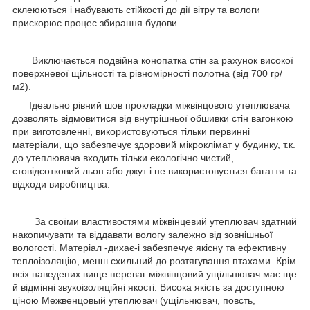
склеюються і набувають стійкості до дії вітру та вологи
прискорює процес збирання будови.
Виключається подвійна конопатка стін за рахунок високої
поверхневої щільності та рівномірності полотна (від 700 гр/
м2).
Ідеально рівний шов прокладки міжвінцового утеплювача
дозволять відмовитися від внутрішньої обшивки стін вагонкою
при виготовленні, використовуються тільки первинні
матеріали, що забезпечує здоровий мікроклімат у будинку, т.к.
до утеплювача входить тільки екологічно чистий,
стовідсотковий льон або джут і не використовується багаття та
відходи виробництва.
За своїми властивостями міжвінцевий утеплювач здатний
накопичувати та віддавати вологу залежно від зовнішньої
вологості. Матеріал -дихає-і забезпечує якісну та ефективну
теплоізоляцію, менш схильний до розтягування птахами. Крім
всіх наведених вище переваг міжвінцовий ущільнювач має ще
й відмінні звукоізоляційні якості. Висока якість за доступною
ціною Межвенцовый утеплювач (ущільнювач, повсть,