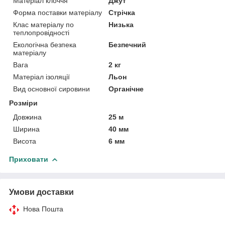
Матеріал клоччя
Джут
Форма поставки матеріалу
Стрічка
Клас матеріалу по
Низька
теплопровідності
Екологічна безпека
Безпечний
матеріалу
Вага
2 кг
Матеріал ізоляції
Льон
Вид основної сировини
Органічне
Розміри
Довжина
25 м
Ширина
40 мм
Висота
6 мм
Приховати
Умови доставки
Нова Пошта