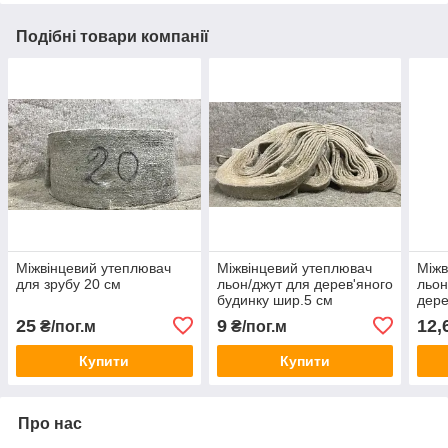
Подібні товари компанії
Міжвінцевий утеплювач
Міжвінцевий утеплювач
Міжв
для зрубу 20 см
льон/джут для дерев'яного
льон
будинку шир.5 см
дере
зруб
25
9
12,
₴/пог.м
₴/пог.м
Купити
Купити
Про нас