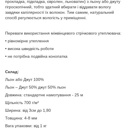
прокладка, підкладка, євролен, льноватин) з льону або джуту
гігроскопічний, тобто здатний вбирати і віддавати вологу
завдяки капілярності їх волокон. Тим самим, натуральний
спосіб регулюється вологість у приміщенні.
Переваги використання міжвінцевого стрічкового утеплювача:
• рівномірне утеплення
• висока швидкість роботи
• не потрібна подвійна конопатка
Склад:
Льон або Джут 100%
Льон – Джут 50% джут 50% льон
Довжина: стандартне намотування - 25 м
Щільність 700 г/м²
Ширина: від 3см до 1,80
Товщина: 4-8 мм
Вага упаковки: від 1 кг