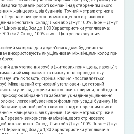
 Завдяки тривалій роботі компанії над створенням цього
ення міжвінцевих швів будинків. Точний метраж стрічки в
ча. Переваги використання міжвінцевого стрічкового
 підвійна конопатка Склад: Льон або Джут 100% Льон – Джут
² Ширина: від 3см до 1,80 Характеристики утеплювача:
– 700 г/м2. Склад: 100% льон. Ціна розраховується
яційний матеріал для дерев'яного домобудівництва.
лювач використовують як ущільнювач між вінцями колод при
 бруса.
ений для утеплення зрубів (житлових приміщень, лазень) з
тимальний мікроклімат та низьку теплопровідність у
 звучить як повсть, стрічка, клоччя - поставляється
зруб. Міжвінцевий стрічковий утеплювач - це готовий
яється у вигляді стрічки завтовшки та ширини, необхідної
о прискорює збирання та забезпечує надійне ущільнення
олокно і легко набуває нової форми при усадці будинку. Не
 Завдяки тривалій роботі компанії над створенням цього
ення міжвінцевих швів будинків. Точний метраж стрічки в
ча. Переваги використання міжвінцевого стрічкового
 підвійна конопатка Склад: Льон або Джут 100% Льон – Джут
² Ширина: від 3см до 1,80 Характеристики утеплювача: