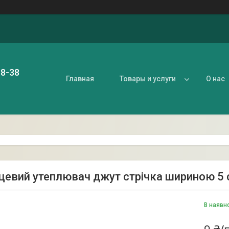
88-38
Главная
Товары и услуги
О нас
цевий утеплювач джут стрічка шириною 5
В наявн