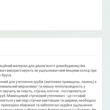
яційний матеріал для дерев'яного домобудівництва.
лювач використовують як ущільнювач між вінцями колод при
 бруса.
ений для утеплення зрубів (житлових приміщень, лазень) з
тимальний мікроклімат та низьку теплопровідність у
 звучить як повсть, стрічка, клоччя - поставляється
зруб. Міжвінцевий стрічковий утеплювач - це готовий
яється у вигляді стрічки завтовшки та ширини, необхідної
о прискорює збирання та забезпечує надійне ущільнення
олокно і легко набуває нової форми при усадці будинку. Не