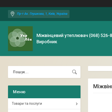
Пр-т Ак. Глушкова, 1, Київ, Україна
Міжвінцевий утеплювач (068) 526-
Виробник
Міжвін
Товари та послуги