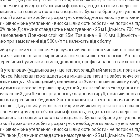
безпечних для здоров'я людини формальдегідів та інших алергенів.
ільність та товщина полотна спеціально було підібрано для ущільн
25 м/п) дозволяє зробити розрахунок необхідної кількості утеплюва
: • рівномірне утеплення • висока швидкість роботи • не потрібна
0% льон Довжина: стандартне намотування - 25 м Щільність 700 г/м
 замовлення. Довжина стрічки: 25м. Товщина – 8-10 мм. Щільність 
ьно при замовленні від 500м/п та залежить від обсягу
й джутовий утеплювач – це сучасний екологічно чистий теплоізол
ться з якісної лляної сировини за спеціальною технологією. Утеп
дерев'яних будинків з оциліндрованого, профільованого та клеєного
й утеплювач (ущільнювач) - це теплоізоляційний матеріал, признач
 бруса. Матеріал прокладається в міжвінцеві пази та забезпечує оп
ших місцях. Міжвінцевий утеплювач, найчастіша назва яких у побуті
 у вигляді готової стрічки і придатний для негайного укладання в 
ризначений для безпосереднього укладання в зруб, оскільки поставл
ицтва дерев'яного будинку. Застосування цього утеплювача значн
х швів. Джутовий утеплювач не крихкий як мінеральна вата і склов
безпечних для здоров'я людини формальдегідів та інших алергенів.
ільність та товщина полотна спеціально було підібрано для ущільн
25 м/п) дозволяє зробити розрахунок необхідної кількості утеплюва
: • рівномірне утеплення • висока швидкість роботи • не потрібна
0% льон Довжина: стандартне намотування - 25 м Щільність 700 г/м