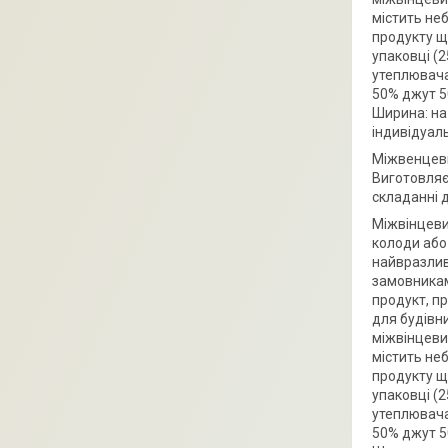
містить не
продукту щ
упаковці (
утеплювача
50% джут 5
Ширина: на
індивідуал
Міжвенцеви
Виготовляє
складанні 
Міжвінцеви
колоди або
найвразливі
замовникам
продукт, п
для будівн
міжвінцеви
містить не
продукту щ
упаковці (
утеплювача
50% джут 5