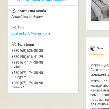
Андрій Евгенійович
bozhenko70@gmail.com
Опис
+380 (68) 526-88-38
+380 (95) 616-41-29
+380 (67) 174-38-98
Міжвенцеви
Viber
Виготовляє
+380 (67) 174-38-98
складанні 
Telegram
Міжвінцеви
+380 (67) 174-38-98
колоди або
WhatsApp
найвразливі
замовникам
продукт, п
для будівн
міжвінцеви