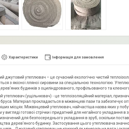
Характеристики
Інформація для замовлення
й джутовий утеплювач – це сучасний екологічно чистий теплоізол
ться з якісної лляної сировини за спеціальною технологією. Утеп
дерев'яних будинків з оциліндрованого, профільованого та клеєного
й утеплювач (ущільнювач) - це теплоізоляційний матеріал, признач
 бруса. Матеріал прокладається в міжвінцеві пази та забезпечує оп
ших місцях. Міжвінцевий утеплювач, найчастіша назва яких у побуті
 у вигляді готової стрічки і придатний для негайного укладання в 
ризначений для безпосереднього укладання в зруб, оскільки поставл
ицтва дерев'яного будинку. Застосування цього утеплювача значн
х швів. Джутовий утеплювач не крихкий як мінеральна вата і склов