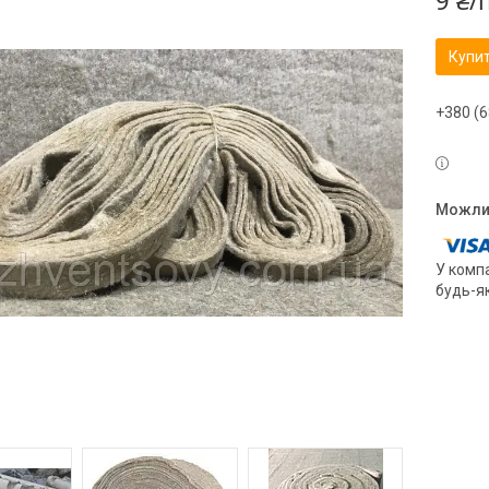
9 ₴/
Купи
+380 (6
У компа
будь-я