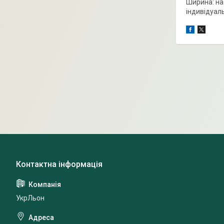
Ширина: на
індивідуал
УкрЛьон