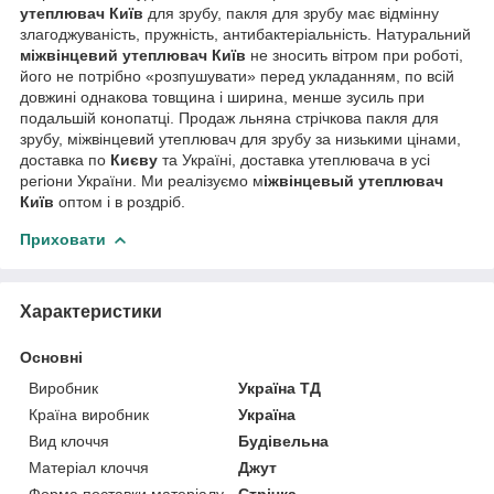
утеплювач Київ
для зрубу, пакля для зрубу має відмінну
злагоджуваність, пружність, антибактеріальність. Натуральний
міжвінцевий утеплювач Київ
не зносить вітром при роботі,
його не потрібно «розпушувати» перед укладанням, по всій
довжині однакова товщина і ширина, менше зусиль при
подальшій конопатці. Продаж льняна стрічкова пакля для
зрубу, міжвінцевий утеплювач для зрубу за низькими цінами,
доставка по
Києву
та Україні, доставка утеплювача в усі
регіони України. Ми реалізуємо м
і
жв
і
нц
е
вый утеплювач
Київ
оптом і в роздріб.
Приховати
Характеристики
Основні
Виробник
Україна ТД
Країна виробник
Україна
Вид клоччя
Будівельна
Матеріал клоччя
Джут
Форма поставки матеріалу
Стрічка