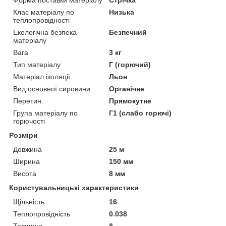
Клас матеріалу по
Низька
теплопровідності
Екологічна безпека
Безпечний
матеріалу
Вага
3 кг
Тип матеріалу
Г (горючий)
Матеріал ізоляції
Льон
Вид основної сировини
Органічне
Перетин
Прямокутне
Група матеріалу по
Г1 (слабо горючі)
горючості
Розміри
Довжина
25 м
Ширина
150 мм
Висота
8 мм
Користувальницькі характеристики
Щільність
16
Теплопровідність
0.038
Товщина
8