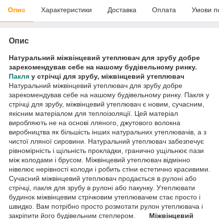
Опис
Характеристики
Доставка
Оплата
Умови п
Опис
Натуральний міжвінцевий утеплювач для зрубу добре
зарекомендував себе на нашому будівельному ринку.
Пакля
у стрічці для зрубу, міжвінцевий утеплювач
Натуральний міжвінцевий утеплювач для зрубу добре
зарекомендував себе на нашому будівельному ринку. Пакля у
стрічці для зрубу, міжвінцевий утеплювач є новим, сучасним,
якісним матеріалом для теплоізоляції. Цей матеріал
виробляють не на основі лляного, джутового волокна
виробництва як більшість інших натуральних утеплювачів, а з
чистої лляної сировини. Натуральний утеплювач забезпечує
рівномірність і щільність прокладки, гранично ущільнює пази
між колодами і брусом. Міжвінцевий утеплювач відмінно
нівелює нерівності колоди і робить стіни естетично красивими.
Сучасний міжвінцевий утеплювач продається в рулоні або
стрічці, пакля для зрубу в рулоні або пакунку. Утеплювати
будинок міжвінцевим стрічковим утеплювачем стає просто і
швидко. Вам потрібно просто розмотати рулон утеплювача і
закріпити його будівельним степлером.
Міжвінцевий