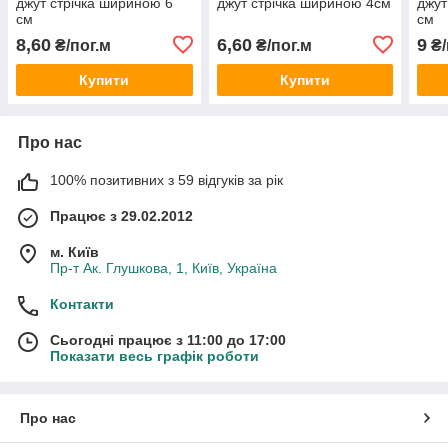
джут стрічка шириною 6
джут стрічка шириною 4см
джут
см
см
8,60
6,60
9
₴/пог.м
₴/пог.м
₴/
Купити
Купити
Про нас
100% позитивних з 59 відгуків за рік
Працює з 29.02.2012
м. Київ
Пр-т Ак. Глушкова, 1, Київ, Україна
Контакти
Сьогодні працює з 11:00 до 17:00
Показати весь графік роботи
Про нас