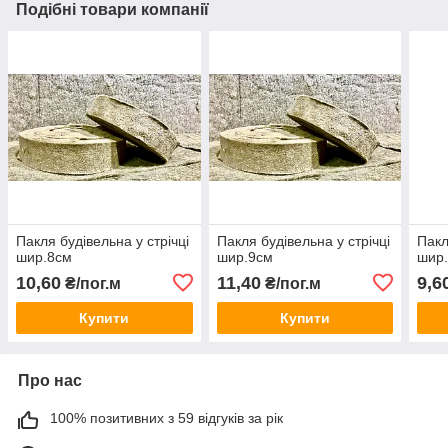
Подібні товари компанії
Пакля будівельна у стрічці
Пакля будівельна у стрічці
Пакл
шир.8см
шир.9см
шир
10,60
11,40
9,6
₴/пог.м
₴/пог.м
Купити
Купити
Про нас
100% позитивних з 59 відгуків за рік