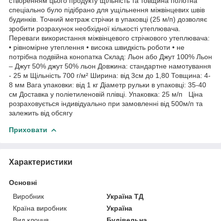
створенням цього продукту щільність та товщина полотна
спеціально було підібрано для ущільнення міжвінцевих швів
будинків. Точний метраж стрічки в упаковці (25 м/п) дозволяє
зробити розрахунок необхідної кількості утеплювача.
Переваги використання міжвінцевого стрічкового утеплювача:
• рівномірне утеплення • висока швидкість роботи • не
потрібна подвійна конопатка Склад: Льон або Джут 100% Льон
– Джут 50% джут 50% льон Довжина: стандартне намотування
- 25 м Щільність 700 г/м² Ширина: від 3см до 1,80 Товщина: 4-
8 мм Вага упаковки: від 1 кг Діаметр рульки в упаковці: 35-40
см Доставка у поліетиленовій плівці. Упаковка: 25 м/п Ціна
розраховується індивідуально при замовленні від 500м/п та
залежить від обсягу
Приховати
Характеристики
Основні
Виробник
Україна ТД
Країна виробник
Україна
Вид клоччя
Будівельна