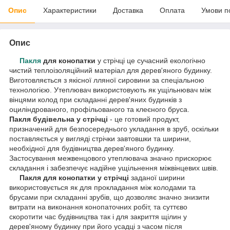
Опис
Характеристики
Доставка
Оплата
Умови п
Опис
Пакля
для конопатки
у стрічці це сучасний екологічно
чистий теплоізоляційний матеріал для дерев'яного будинку.
Виготовляється з якісної лляної сировини за спеціальною
технологією. Утеплювач використовують як ущільнювач між
вінцями колод при складанні дерев'яних будинків з
оциліндрованого, профільованого та клеєного бруса.
Пакля будівельна у стрічці
- це готовий продукт,
призначений для безпосереднього укладання в зруб, оскільки
поставляється у вигляді стрічки завтовшки та ширини,
необхідної для будівництва дерев'яного будинку.
Застосування межвенцового утеплювача значно прискорює
складання і забезпечує надійне ущільнення міжвінцевих швів.
Пакля для конопатки у стрічці
заданої ширини
використовується як для прокладання між колодами та
брусами при складанні зрубів, що дозволяє значно знизити
витрати на виконання конопаточних робіт, та суттєво
скоротити час будівництва так і для закриття щілин у
дерев'яному будинку при його усадці з часом після