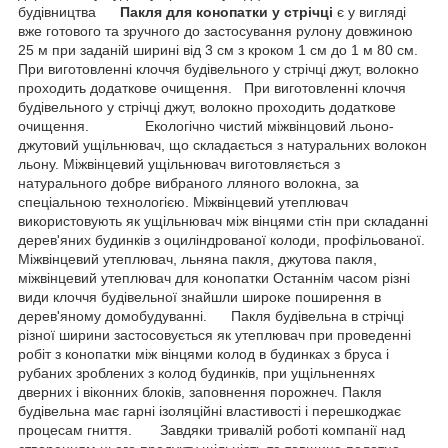
будівництва
Пакля для конопатки у стрічці
є у вигляді
вже готового та зручного до застосування рулону довжиною
25 м при заданій ширині від 3 см з кроком 1 см до 1 м 80 см.
При виготовленні клоччя будівельного у стрічці джут, волокно
проходить додаткове очищення. При виготовленні клоччя
будівельного у стрічці джут, волокно проходить додаткове
очищення. Екологічно чистий міжвінцовий льоно-
джутовий ущільнювач, що складається з натуральних волокон
льону. Міжвінцевий ущільнювач виготовляється з
натурального добре вибраного лляного волокна, за
спеціальною технологією. Міжвінцевий утеплювач
використовують як ущільнювач між вінцями стін при складанні
дерев'яних будинків з оциліндрованої колоди, профільованої.
Міжвінцевий утеплювач, льняна пакля, джутова пакля,
міжвінцевий утеплювач для конопатки Останнім часом різні
види клоччя будівельної знайшли широке поширення в
дерев'яному домобудуванні. Пакля будівельна в стрічці
різної ширини застосовується як утеплювач при проведенні
робіт з конопатки між вінцями колод в будинках з бруса і
рубаних зроблених з колод будинків, при ущільненнях
дверних і віконних блоків, заповнення порожнеч. Пакля
будівельна має гарні ізоляційні властивості і перешкоджає
процесам гниття. Завдяки тривалій роботі компанії над