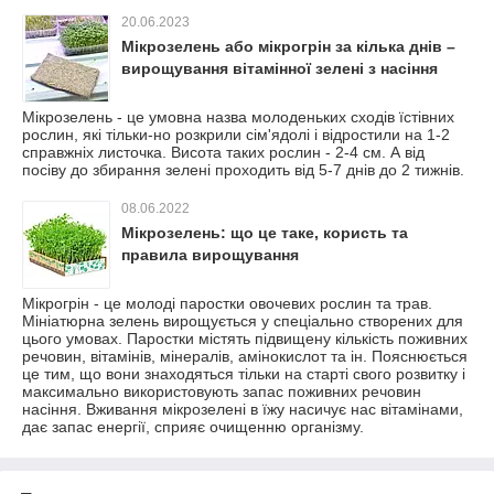
20.06.2023
Мікрозелень або мікрогрін за кілька днів –
вирощування вітамінної зелені з насіння
Мікрозелень - це умовна назва молоденьких сходів їстівних
рослин, які тільки-но розкрили сім'ядолі і відростили на 1-2
справжніх листочка. Висота таких рослин - 2-4 см. А від
посіву до збирання зелені проходить від 5-7 днів до 2 тижнів.
08.06.2022
Мікрозелень: що це таке, користь та
правила вирощування
Мікрогрін - це молоді паростки овочевих рослин та трав.
Мініатюрна зелень вирощується у спеціально створених для
цього умовах. Паростки містять підвищену кількість поживних
речовин, вітамінів, мінералів, амінокислот та ін. Пояснюється
це тим, що вони знаходяться тільки на старті свого розвитку і
максимально використовують запас поживних речовин
насіння. Вживання мікрозелені в їжу насичує нас вітамінами,
дає запас енергії, сприяє очищенню організму.